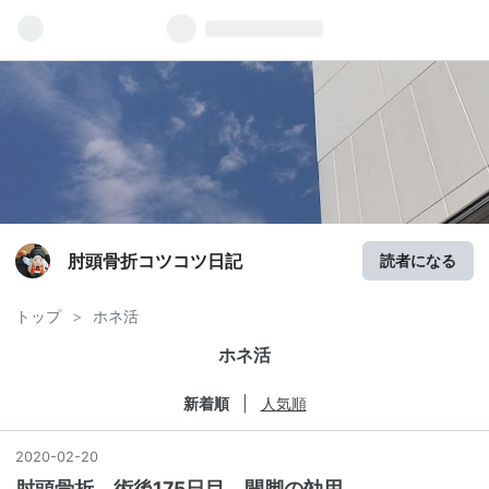
肘頭骨折コツコツ日記
読者になる
トップ
>
ホネ活
ホネ活
新着順
人気順
2020
-
02
-
20
肘頭骨折 術後175日目 開脚の効用