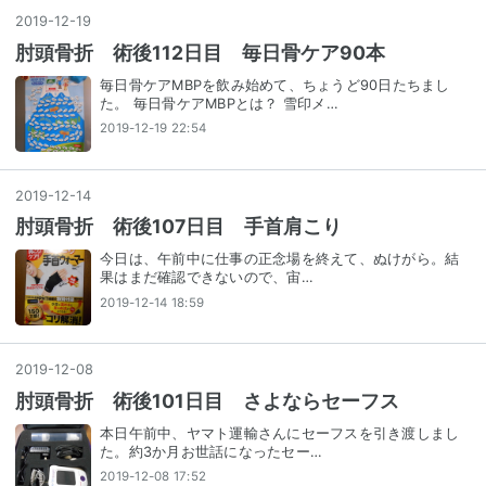
2019
-
12
-
19
肘頭骨折 術後112日目 毎日骨ケア90本
毎日骨ケアMBPを飲み始めて、ちょうど90日たちまし
た。 毎日骨ケアMBPとは？ 雪印メ…
2019-12-19 22:54
2019
-
12
-
14
肘頭骨折 術後107日目 手首肩こり
今日は、午前中に仕事の正念場を終えて、ぬけがら。結
果はまだ確認できないので、宙…
2019-12-14 18:59
2019
-
12
-
08
肘頭骨折 術後101日目 さよならセーフス
本日午前中、ヤマト運輸さんにセーフスを引き渡しまし
た。約3か月お世話になったセー…
2019-12-08 17:52