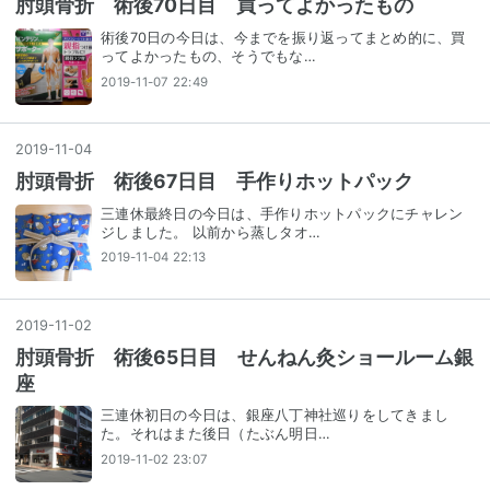
肘頭骨折 術後70日目 買ってよかったもの
術後70日の今日は、今までを振り返ってまとめ的に、買
ってよかったもの、そうでもな…
2019-11-07 22:49
2019
-
11
-
04
肘頭骨折 術後67日目 手作りホットパック
三連休最終日の今日は、手作りホットパックにチャレン
ジしました。 以前から蒸しタオ…
2019-11-04 22:13
2019
-
11
-
02
肘頭骨折 術後65日目 せんねん灸ショールーム銀
座
三連休初日の今日は、銀座八丁神社巡りをしてきまし
た。それはまた後日（たぶん明日…
2019-11-02 23:07