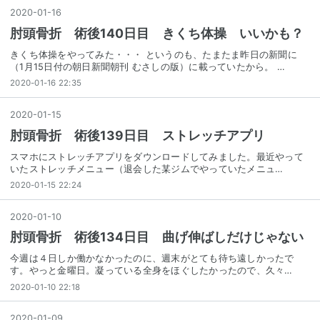
2020
-
01
-
16
肘頭骨折 術後140日目 きくち体操 いいかも？
きくち体操をやってみた・・・ というのも、たまたま昨日の新聞に
（1月15日付の朝日新聞朝刊 むさしの版）に載っていたから。 …
2020-01-16 22:35
2020
-
01
-
15
肘頭骨折 術後139日目 ストレッチアプリ
スマホにストレッチアプリをダウンロードしてみました。最近やって
いたストレッチメニュー（退会した某ジムでやっていたメニュ…
2020-01-15 22:24
2020
-
01
-
10
肘頭骨折 術後134日目 曲げ伸ばしだけじゃない
今週は４日しか働かなかったのに、週末がとても待ち遠しかったで
す。やっと金曜日。凝っている全身をほぐしたかったので、久々…
2020-01-10 22:18
2020
-
01
-
09