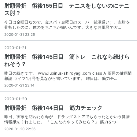
肘頭骨折 術後155日目 テニスをしないのにテニ
ス肘？
今日は金曜日なので、金スパ（金曜日のスーパー銭湯通い）。左肘を
骨折したのに、体のあちこちが痛いんです。大きなお風呂でガ…
2020-01-31 23:26
2020
-
01
-
21
肘頭骨折 術後145日目 筋トレ これなら続けら
れそう？
昨日の続きです。 www.lupinus-shiroyagi.com class A 薬局の健康情
報誌 ライフ1月号を見ながら書いています。 昨日は、筋力チ…
2020-01-21 23:14
2020
-
01
-
20
肘頭骨折 術後144日目 筋力チェック
昨日、実家を訪ねたら母が、ドラッグストアでもらったとかいう健康
情報紙をくれました。 「こんなのやってみたら？」 筋力をつ…
2020-01-20 22:36